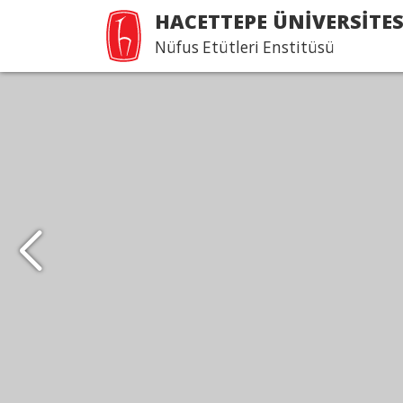
HACETTEPE ÜNİVERSİTES
Nüfus Etütleri Enstitüsü
Nüfusbilim ve Sosyal
Araştırma Yöntemleri
Lisans ve Doktora
Programları Başvurula
2026-2027 Öğretim Yılı Güz Dönemi Nüfusbilim 
Araştırma Yöntemleri Yüksek Lisans ve Doktora
ikinci başvuru dönemi 1 Eylül - 3 Eylül 2026 tarih
Devamı...