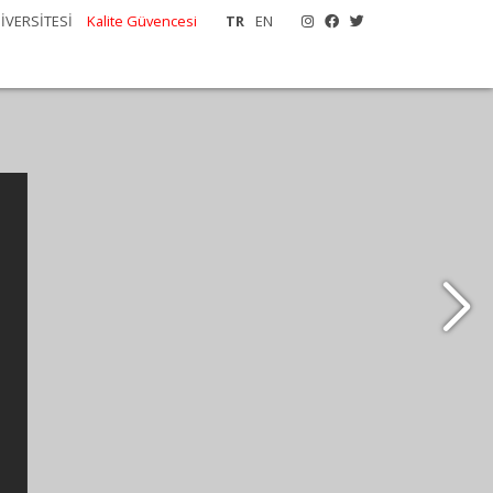
İVERSİTESİ
Kalite Güvencesi
TR
EN