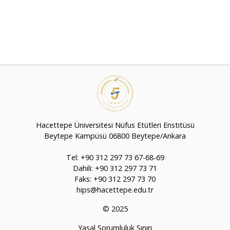
Hacettepe Üniversitesi Nüfus Etütleri Enstitüsü
Beytepe Kampüsü 06800 Beytepe/Ankara
Tel: +90 312 297 73 67-68-69
Dahili: +90 312 297 73 71
Faks: +90 312 297 73 70
hips@hacettepe.edu.tr
© 2025
Yasal Sorumluluk Sınırı