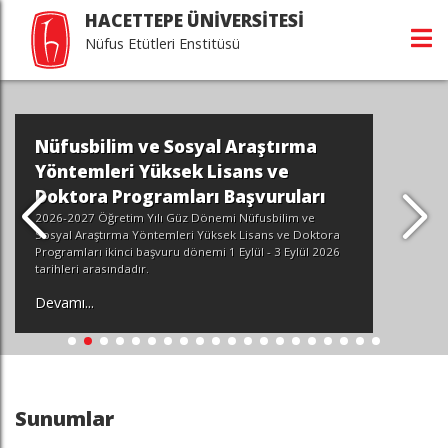
HACETTEPE ÜNİVERSİTESİ
Nüfus Etütleri Enstitüsü
Nüfusbilim ve Sosyal Araştırma
Yöntemleri Yüksek Lisans ve
Doktora Programları Başvuruları
2026-2027 Öğretim Yılı Güz Dönemi Nüfusbilim ve
Sosyal Araştırma Yöntemleri Yüksek Lisans ve Doktora
Programları ikinci başvuru dönemi 1 Eylül - 3 Eylül 2026
tarihleri arasındadır.
Devamı...
Sunumlar