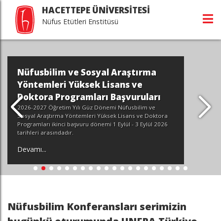
HACETTEPE ÜNİVERSİTESİ
Nüfus Etütleri Enstitüsü
Nüfusbilim ve Sosyal Araştırma
Yöntemleri Yüksek Lisans ve
Doktora Programları Başvuruları
2026-2027 Öğretim Yılı Güz Dönemi Nüfusbilim ve
Sosyal Araştırma Yöntemleri Yüksek Lisans ve Doktora
Programları ikinci başvuru dönemi 1 Eylül - 3 Eylül 2026
tarihleri arasındadır.
Devamı...
Nüfusbilim Konferansları serimizin