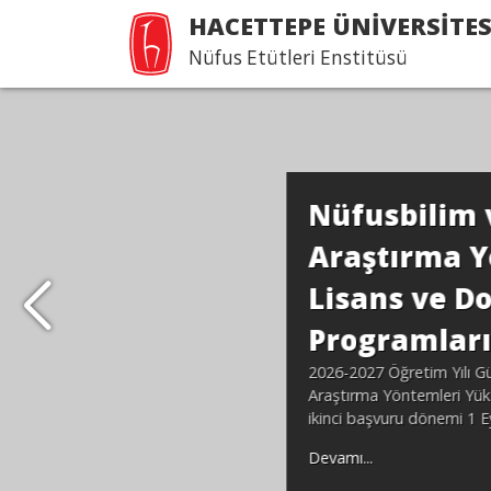
HACETTEPE ÜNİVERSİTES
Nüfus Etütleri Enstitüsü
Nüfusbilim ve Sosyal
Araştırma Yöntemleri
Lisans ve Doktora
Programları Başvurula
2026-2027 Öğretim Yılı Güz Dönemi Nüfusbilim 
Araştırma Yöntemleri Yüksek Lisans ve Doktora
ikinci başvuru dönemi 1 Eylül - 3 Eylül 2026 tarih
Devamı...