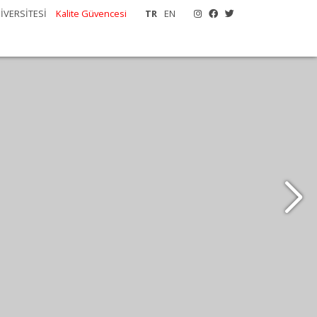
İVERSİTESİ
Kalite Güvencesi
TR
EN