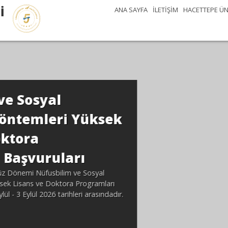
İ
ANA SAYFA
İLETİŞİM
HACETTEPE ÜN
 Yüksek
rı
ve Sosyal
 Programları
leri arasındadır.