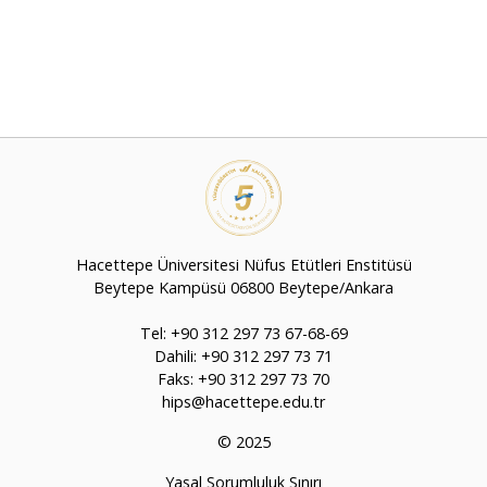
Hacettepe Üniversitesi Nüfus Etütleri Enstitüsü
Beytepe Kampüsü 06800 Beytepe/Ankara
Tel: +90 312 297 73 67-68-69
Dahili: +90 312 297 73 71
Faks: +90 312 297 73 70
hips@hacettepe.edu.tr
© 2025
Yasal Sorumluluk Sınırı