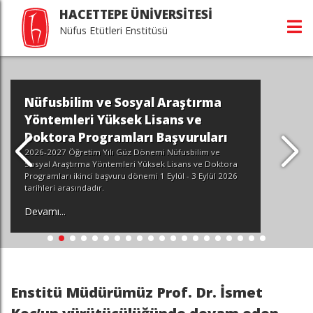
HACETTEPE ÜNİVERSİTESİ
Nüfus Etütleri Enstitüsü
Nüfusbilim ve Sosyal Araştırma
Yöntemleri Yüksek Lisans ve
Doktora Programları Başvuruları
2026-2027 Öğretim Yılı Güz Dönemi Nüfusbilim ve
Sosyal Araştırma Yöntemleri Yüksek Lisans ve Doktora
Programları ikinci başvuru dönemi 1 Eylül - 3 Eylül 2026
tarihleri arasındadır.
Devamı...
Enstitü Müdürümüz Prof. Dr. İsmet